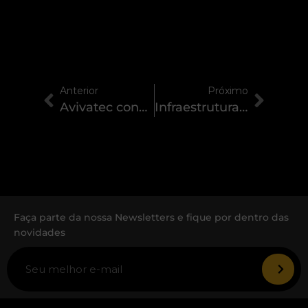
Anterior
Próximo
Avivatec conquista a ISO 27001 e ISO 27701
Infraestrutura de TI: um guia para torná-la mais estratégica
Faça parte da nossa Newsletters e fique por dentro das
novidades