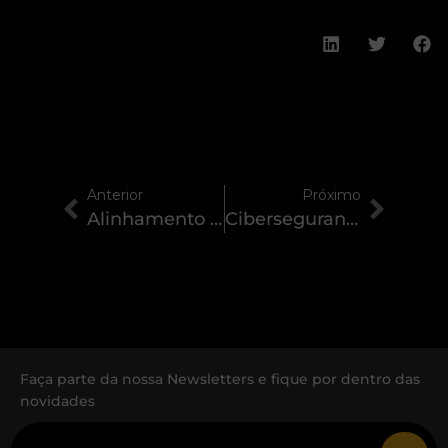
Anterior
Próximo
Alinhamento da tecnologia com os objetivos de negócios para 2025: como inovar e crescer no mundo digital
Cibersegurança como foco para 2025: preparando-se para o futuro digital com a Avivatec
Faça parte da nossa Newsletters e fique por dentro das
novidades