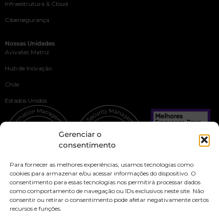
Infraestrutura & Cloud
Cibersegurança
Nossas Unidades
Avivatec Matriz
Hub de Inovação
Chile
Estados Unidos
Gerenciar o
consentimento
Para fornecer as melhores experiências, usamos tecnologias como
cookies para armazenar e/ou acessar informações do dispositivo. O
consentimento para essas tecnologias nos permitirá processar dados
como comportamento de navegação ou IDs exclusivos neste site. Não
consentir ou retirar o consentimento pode afetar negativamente certos
recursos e funções.
Política de privacidade