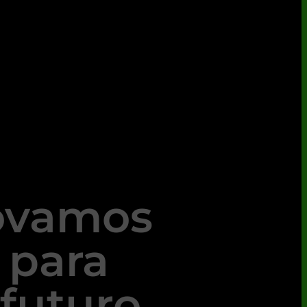
ovamos
 para
futuro