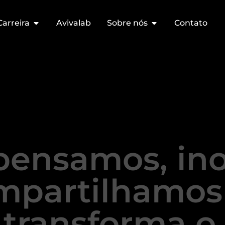
Carreira
Avivalab
Sobre nós
Contato
pensamos, in
mpartilhamos
transforma o 