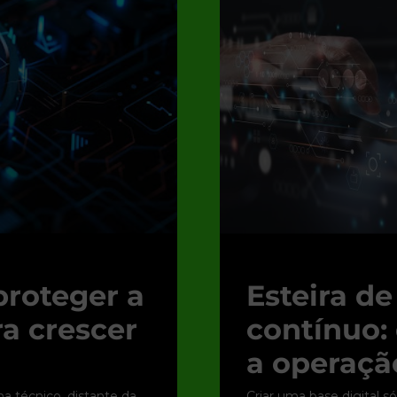
proteger a
Esteira d
ra crescer
contínuo:
a operação
 técnico, distante da
Criar uma base digital s