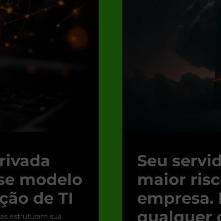
rivada
Seu servid
sse modelo
maior ris
ção de TI
empresa. 
qualquer
as estruturam sua