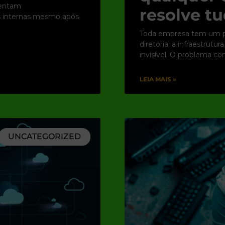
rentam
resolve tu
es internas mesmo após
Toda empresa tem um po
diretoria: a infraestrut
invisível. O problema c
LEIA MAIS »
UNCATEGORIZED