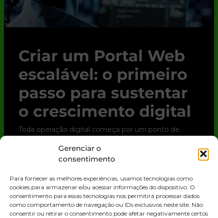
Criar um Portal Web
escalável: o primeiro
passo para sustentar
o crescimento digital
Toda operação digital começa por um ponto de
contato. Para clientes, parceiros e até para o time
Gerenciar o
interno, esse ponto quase sempre é o Portal Web.
consentimento
Trata-se de uma solução digital que
Para fornecer as melhores experiências, usamos tecnologias como
LEIA MAIS »
cookies para armazenar e/ou acessar informações do dispositivo. O
consentimento para essas tecnologias nos permitirá processar dados
como comportamento de navegação ou IDs exclusivos neste site. Não
consentir ou retirar o consentimento pode afetar negativamente certos