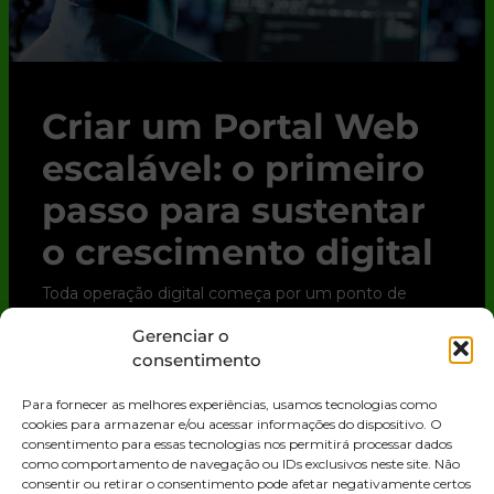
Criar um Portal Web
escalável: o primeiro
passo para sustentar
o crescimento digital
Toda operação digital começa por um ponto de
contato. Para clientes, parceiros e até para o time
Gerenciar o
interno, esse ponto quase sempre é o Portal Web.
consentimento
Trata-se de uma solução digital que
Para fornecer as melhores experiências, usamos tecnologias como
LEIA MAIS »
cookies para armazenar e/ou acessar informações do dispositivo. O
consentimento para essas tecnologias nos permitirá processar dados
como comportamento de navegação ou IDs exclusivos neste site. Não
consentir ou retirar o consentimento pode afetar negativamente certos