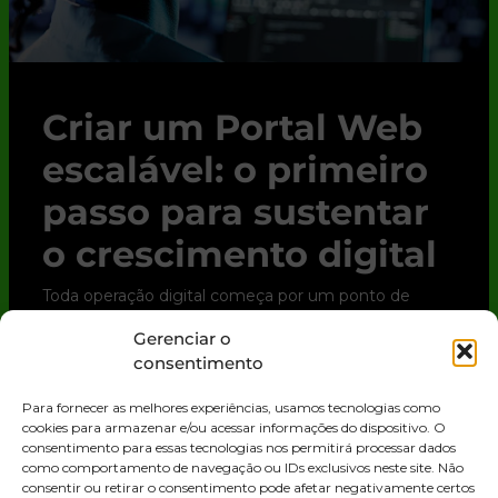
Criar um Portal Web
escalável: o primeiro
passo para sustentar
o crescimento digital
Toda operação digital começa por um ponto de
contato. Para clientes, parceiros e até para o time
Gerenciar o
interno, esse ponto quase sempre é o Portal Web.
consentimento
Trata-se de uma solução digital que
Para fornecer as melhores experiências, usamos tecnologias como
LEIA MAIS »
cookies para armazenar e/ou acessar informações do dispositivo. O
consentimento para essas tecnologias nos permitirá processar dados
como comportamento de navegação ou IDs exclusivos neste site. Não
consentir ou retirar o consentimento pode afetar negativamente certos