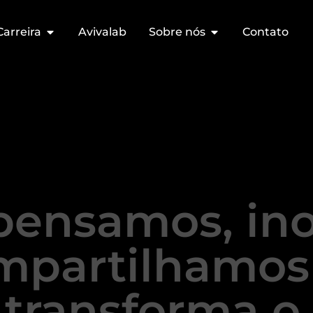
Carreira
Avivalab
Sobre nós
Contato
pensamos, in
mpartilhamos
transforma o 