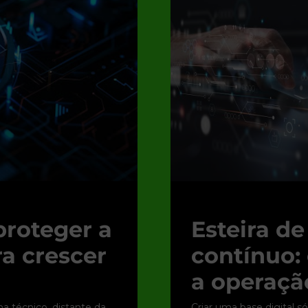
proteger a
Esteira d
ra crescer
contínuo:
a operação
 técnico, distante da
Criar uma base digital s