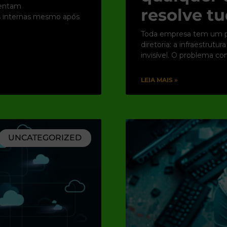
rentam
resolve tu
es internas mesmo após
Toda empresa tem um po
diretoria: a infraestrut
invisível. O problema c
LEIA MAIS »
UNCATEGORIZED