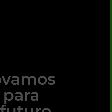
ovamos
 para
futuro