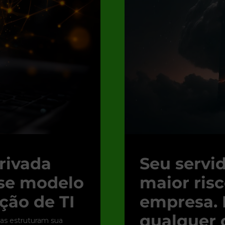
rivada
Seu servid
sse modelo
maior ris
ção de TI
empresa. 
qualquer
as estruturam sua