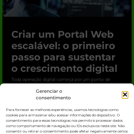
Criar um Portal Web
escalável: o primeiro
passo para sustentar
o crescimento digital
Toda operação digital começa por um ponto de
contato. Para clientes, parceiros e até para o time
Gerenciar o
interno, esse ponto quase sempre é o Portal Web.
consentimento
Trata-se de uma solução digital que
Para fornecer as melhores experiências, usamos tecnologias como
LEIA MAIS »
cookies para armazenar e/ou acessar informações do dispositivo. O
consentimento para essas tecnologias nos permitirá processar dados
como comportamento de navegação ou IDs exclusivos neste site. Não
consentir ou retirar o consentimento pode afetar negativamente certos