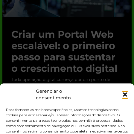
Criar um Portal Web
escalável: o primeiro
passo para sustentar
o crescimento digital
Toda operação digital começa por um ponto de
contato. Para clientes, parceiros e até para o time
Gerenciar o
interno, esse ponto quase sempre é o Portal Web.
consentimento
Trata-se de uma solução digital que
Para fornecer as melhores experiências, usamos tecnologias como
LEIA MAIS »
cookies para armazenar e/ou acessar informações do dispositivo. O
consentimento para essas tecnologias nos permitirá processar dados
como comportamento de navegação ou IDs exclusivos neste site. Não
consentir ou retirar o consentimento pode afetar negativamente certos