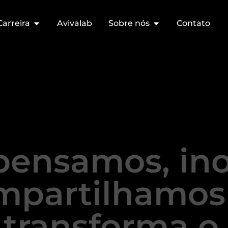
Carreira
Avivalab
Sobre nós
Contato
pensamos, in
mpartilhamos
transforma o 