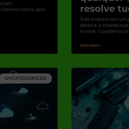
rentam
resolve tu
es internas mesmo após
Toda empresa tem um po
diretoria: a infraestrut
invisível. O problema c
LEIA MAIS »
UNCATEGORIZED