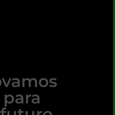
ovamos
 para
futuro