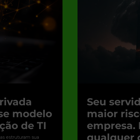
rivada
Seu servid
sse modelo
maior ris
ção de TI
empresa. 
qualquer
as estruturam sua