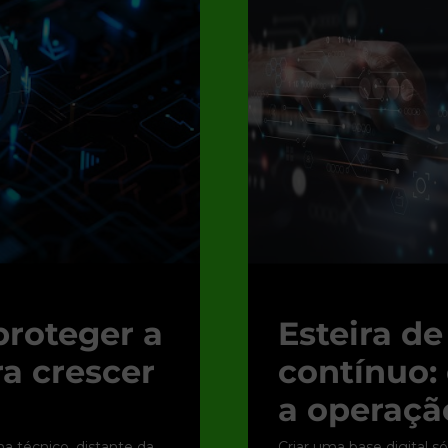
proteger a
Esteira d
ra crescer
contínuo:
a operação
 técnico, distante da
Criar uma base digital s