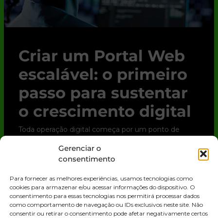
Criar um Portal Web
escalável: o primeiro
passo para sustentar
o crescimento digital
Toda operação digital começa por um ponto de
contato. Para clientes, parceiros e até para o time
Gerenciar o
interno, esse ponto quase sempre é o Portal Web.
consentimento
Trata-se de uma solução digital que
Para fornecer as melhores experiências, usamos tecnologias como
LEIA MAIS »
cookies para armazenar e/ou acessar informações do dispositivo. O
consentimento para essas tecnologias nos permitirá processar dados
como comportamento de navegação ou IDs exclusivos neste site. Não
consentir ou retirar o consentimento pode afetar negativamente certos