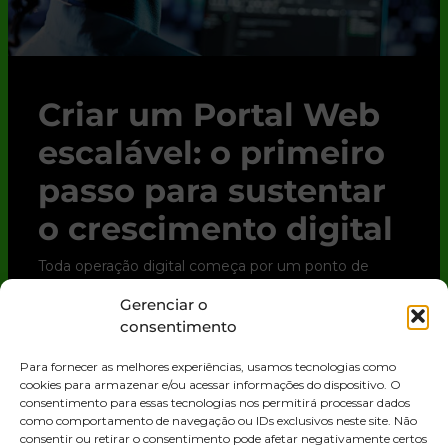
Criar um Portal Web
escalável: o primeiro
passo para sustentar
o crescimento digital
Toda operação digital começa por um ponto de
contato. Para clientes, parceiros e até para o time
Gerenciar o
interno, esse ponto quase sempre é o Portal Web.
consentimento
Trata-se de uma solução digital que
Para fornecer as melhores experiências, usamos tecnologias como
LEIA MAIS »
cookies para armazenar e/ou acessar informações do dispositivo. O
consentimento para essas tecnologias nos permitirá processar dados
como comportamento de navegação ou IDs exclusivos neste site. Não
consentir ou retirar o consentimento pode afetar negativamente certos