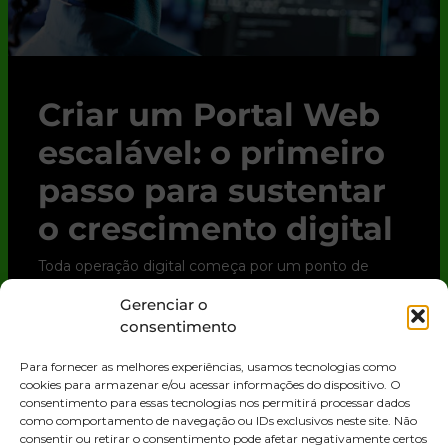
Criar um Portal Web
escalável: o primeiro
passo para sustentar
o crescimento digital
Toda operação digital começa por um ponto de
contato. Para clientes, parceiros e até para o time
Gerenciar o
interno, esse ponto quase sempre é o Portal Web.
consentimento
Trata-se de uma solução digital que
Para fornecer as melhores experiências, usamos tecnologias como
LEIA MAIS »
cookies para armazenar e/ou acessar informações do dispositivo. O
consentimento para essas tecnologias nos permitirá processar dados
como comportamento de navegação ou IDs exclusivos neste site. Não
consentir ou retirar o consentimento pode afetar negativamente certos