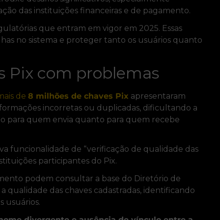
ação das instituições financeiras e de pagamento.
egulatórias que entram em vigor em 2025. Essas
alhas no sistema e proteger tanto os usuários quanto
es Pix com problemas
mais de
8 milhões de chaves Pix
apresentaram
formações incorretas ou duplicadas, dificultando a
tanto para quem envia quanto para quem recebe
va funcionalidade de “verificação de qualidade das
stituições participantes do Pix.
amento podem consultar a base do Diretório de
r a qualidade das chaves cadastradas, identificando
 usuários.
ome divergente e ausência de vínculo entre a