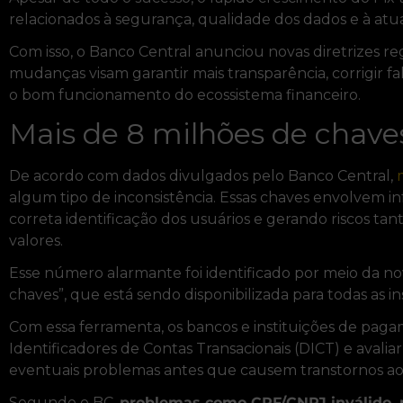
relacionados à segurança, qualidade dos dados e à atu
Com isso, o Banco Central anunciou novas diretrizes r
mudanças visam garantir mais transparência, corrigir f
o bom funcionamento do ecossistema financeiro.
Mais de 8 milhões de chav
De acordo com dados divulgados pelo Banco Central,
algum tipo de inconsistência. Essas chaves envolvem in
correta identificação dos usuários e gerando riscos 
valores.
Esse número alarmante foi identificado por meio da no
chaves”, que está sendo disponibilizada para todas as in
Com essa ferramenta, os bancos e instituições de pag
Identificadores de Contas Transacionais (DICT) e avalia
eventuais problemas antes que causem transtornos aos
Segundo o BC,
problemas como CPF/CNPJ inválido, n