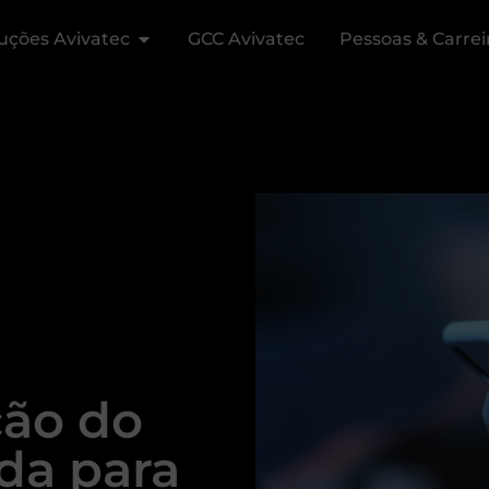
uções Avivatec
GCC Avivatec
Pessoas & Carrei
ão do
da para