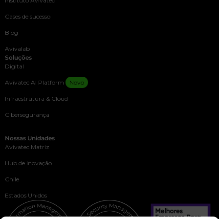
Instituto Avivatec
Cases de sucesso
Blog
Avivalab
Soluções
Digital
Avivatec AI Platform
Novo
Infraestrutura & Cloud
Cibersegurança
Nossas Unidades
Avivatec Matriz
Hub de Inovação
Chile
Estados Unidos