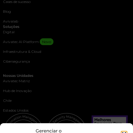
Cases de sucesso
Blog
Avivalab
Soluções
Digital
Avivatec AI Platform
Novo
Infraestrutura & Cloud
Cibersegurança
Nossas Unidades
Avivatec Matriz
Hub de Inovação
Chile
Estados Unidos
Gerenciar o