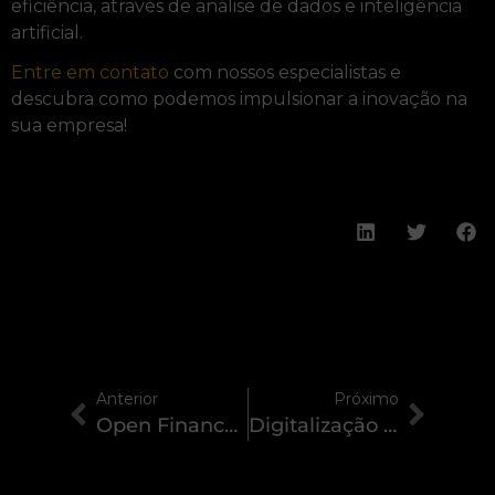
eficiência, através de análise de dados e inteligência
artificial.
Entre em contato
com nossos especialistas e
descubra como podemos impulsionar a inovação na
sua empresa!
Anterior
Próximo
Open Finance: visão geral e nova regulamentação para 2025!
Digitalização de atestados médicos com Google Cloud Vision API e Microsoft Azure Computer Vision!