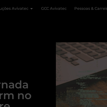
uções Avivatec
GCC Avivatec
Pessoas & Carrei
ornada
orm no
re