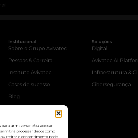
Institucional
Soluções
Sobre o Grupo Avivatec
Digital
Pessoas & Carreira
Avivatec AI Platfo
Instituto Avivatec
Infraestrutura & C
Cases de sucesso
Cibersegurança
Blog
Avivalab
s para armazenar e/ou acessar
 permitirá processar dados como
 ou retirar o consentimento pode