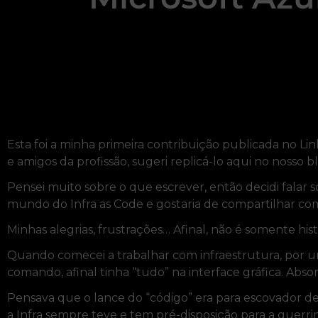
Esta foi a minha primeira contribuição publicada no Li
e amigos da profissão, sugeri replicá-lo aqui no nosso b
Pensei muito sobre o que escrever, então decidi falar
mundo do Infra as Code e gostaria de compartilhar com
Minhas alegrias, frustrações… Afinal, não é somente hi
Quando comecei a trabalhar com infraestrutura, por u
comando, afinal tinha “tudo” na interface gráfica. Abs
Pensava que o lance do “código” era para escovador d
a Infra sempre teve e tem pré-disposição para a guerri