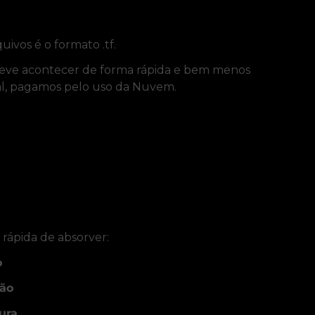
vos é o formato .tf.
 deve acontecer de forma rápida e bem menos
nal, pagamos pelo uso da Nuvem.
rápida de absorver:
o
ção
ura