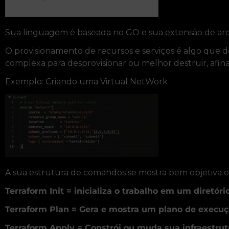
Sua linguagem é baseada no GO e sua extensão de arqui
O provisionamento de recursos e serviços é algo que
complexa para desprovisionar ou melhor destruir, afi
Exemplo: Criando uma Virtual NetWork
A sua estrutura de comandos se mostra bem objetiva e 
Terraform Init = inicializa o trabalho em um diretóri
Terraform Plan = Gera e mostra um plano de execu
Terraform Apply = Constrói ou muda sua infraestrut