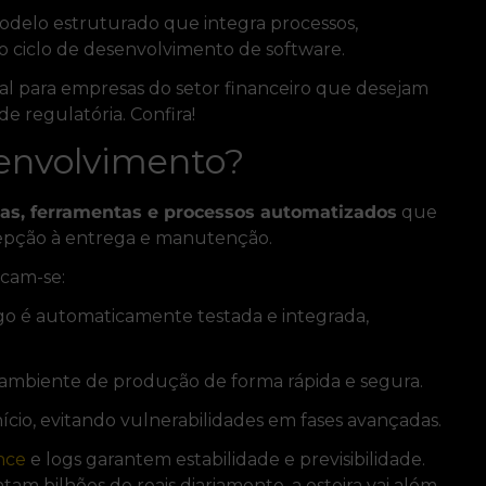
odelo estruturado que integra processos,
 ciclo de desenvolvimento de software.
ial para empresas do setor financeiro que desejam
e regulatória. Confira!
senvolvimento?
cas, ferramentas e processos automatizados
que
ncepção à entrega e manutenção.
acam-se:
go é automaticamente testada e integrada,
ambiente de produção de forma rápida e segura.
ício, evitando vulnerabilidades em fases avançadas.
nce
e logs garantem estabilidade e previsibilidade.
am bilhões de reais diariamente, a esteira vai além