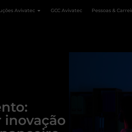
uções Avivatec
GCC Avivatec
Pessoas & Carrei
nto:
 inovação