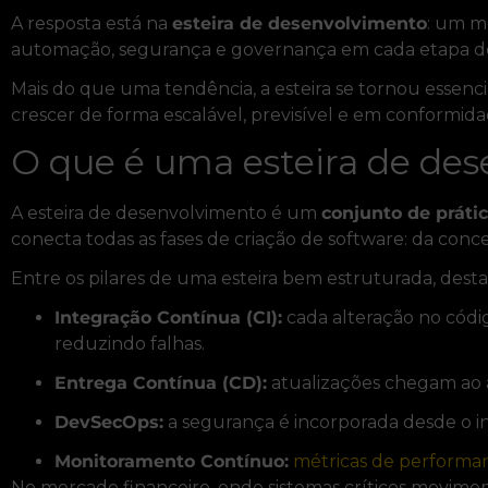
A resposta está na
esteira de desenvolvimento
: um m
automação, segurança e governança em cada etapa do
Mais do que uma tendência, a esteira se tornou essenc
crescer de forma escalável, previsível e em conformidad
O que é uma esteira de de
A esteira de desenvolvimento é um
conjunto de práti
conecta todas as fases de criação de software: da co
Entre os pilares de uma esteira bem estruturada, dest
Integração Contínua (CI):
cada alteração no códi
reduzindo falhas.
Entrega Contínua (CD):
atualizações chegam ao 
DevSecOps:
a segurança é incorporada desde o in
Monitoramento Contínuo:
métricas de performa
No mercado financeiro, onde sistemas críticos moviment