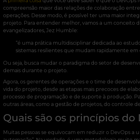
A
primeira coisa
que você deve saber é que o DevOps f
compreensão maior das relações de colaboração entre
operações. Desse modo, é possível ter uma maior integ
projeto. Para entender melhor, vamos a um conceito d
evangelizadores, Jez Humble:
“é uma prática multidisciplinar dedicada ao estu
sistemas resilientes que mudam rapidamente em e
Ou seja, busca mudar o paradigma do setor de desenvol
demais durante o projeto.
Agora, os gerentes de operações e o time de desenvol
vida do projeto, desde as etapas mais precoces de elab
processo de programação e de suporte à produção. Par
outras áreas, como a gestão de projetos, do controle d
Quais são os princípios d
Muitas pessoas se equivocam em reduzir o DevOps a um 
automação”. Na verdade, é uma metodologia muito mais