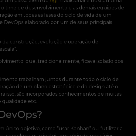
oi um passo além do
Ágil
tradicional e buscou uma
 o time de desenvolvimento e as demais equipes de
ração em todas as fases do ciclo de vida de um
e DevOps elaborado por um de seus principais
do da construção, evolução e operação de
scala”.
vimento, que, tradicionalmente, ficava isolado dos
vimento trabalham juntos durante todo o ciclo de
oração de um plano estratégico e do design até o
a isso, são incorporados conhecimentos de muitas
e qualidade etc.
o DevOps?
único objetivo, como “usar Kanban” ou “utilizar a
 complexa, que inclui uma série de princípios