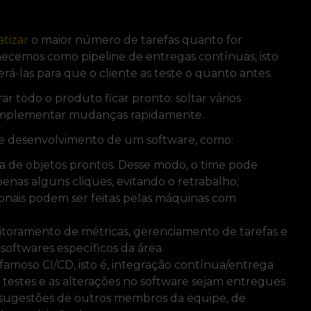
tizar
o maior número de tarefas quanto for
hecemos como pipeline de entregas contínuas, isto
erá-las para que o cliente as teste o quanto antes.
 todo o produto ficar pronto: soltar vários
a implementar mudanças rapidamente.
 de desenvolvimento de um software, como:
a de objetos prontos. Desse modo, o time pode
enas alguns cliques, evitando o retrabalho;
ionais podem ser feitas pelas máquinas com
itoramento de métricas, gerenciamento de tarefas e
softwares específicos da área.
amoso CI/CD, isto é, integração contínua/entrega
s testes e as alterações no software sejam entregues
 sugestões de outros membros da equipe, de