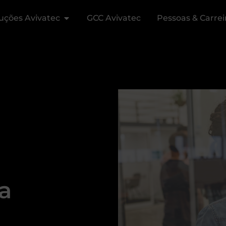
uções Avivatec
GCC Avivatec
Pessoas & Carrei
a