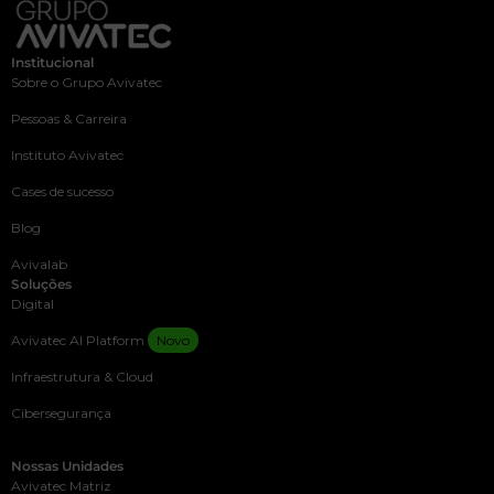
Institucional
Sobre o Grupo Avivatec
Pessoas & Carreira
Instituto Avivatec
Cases de sucesso
Blog
Avivalab
Soluções
Digital
Avivatec AI Platform
Novo
Infraestrutura & Cloud
Cibersegurança
Nossas Unidades
Avivatec Matriz