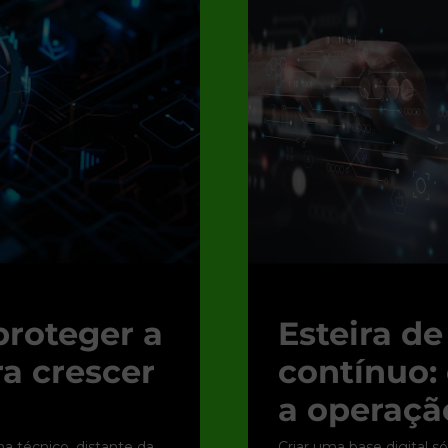
proteger a
Esteira d
ra crescer
contínuo:
a operação
 técnico, distante da
Criar uma base digital s