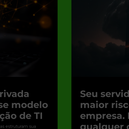
rivada
Seu servid
sse modelo
maior ris
ção de TI
empresa. 
qualquer
as estruturam sua