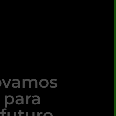
ovamos
 para
futuro