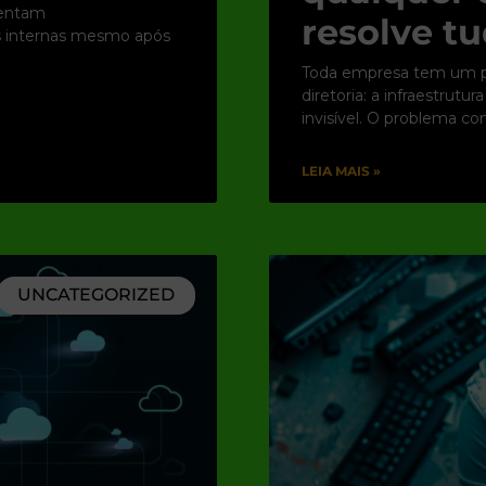
rentam
resolve tu
es internas mesmo após
Toda empresa tem um po
diretoria: a infraestrut
invisível. O problema c
LEIA MAIS »
UNCATEGORIZED