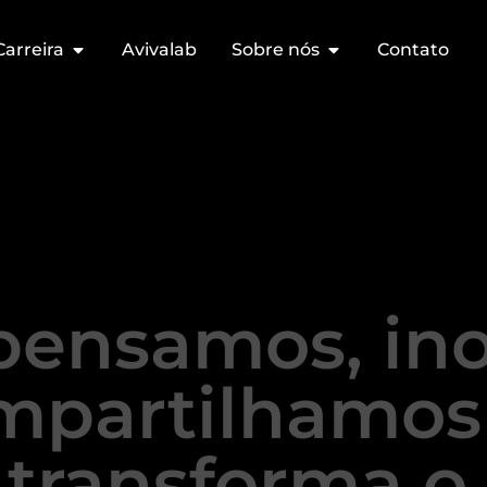
Carreira
Avivalab
Sobre nós
Contato
pensamos, in
mpartilhamos
transforma o 