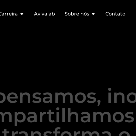
Carreira
Avivalab
Sobre nós
Contato
pensamos, in
mpartilhamos
transforma o 