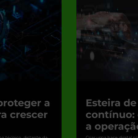
proteger a
Esteira d
ra crescer
contínuo:
a operação
 técnico, distante da
Criar uma base digital s