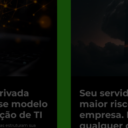
rivada
Seu servid
sse modelo
maior ris
ção de TI
empresa. 
qualquer
as estruturam sua