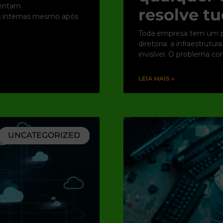
rentam
resolve tu
es internas mesmo após
Toda empresa tem um po
diretoria: a infraestrut
invisível. O problema c
LEIA MAIS »
UNCATEGORIZED