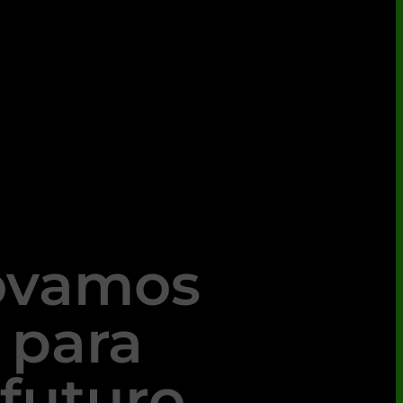
ovamos
 para
futuro