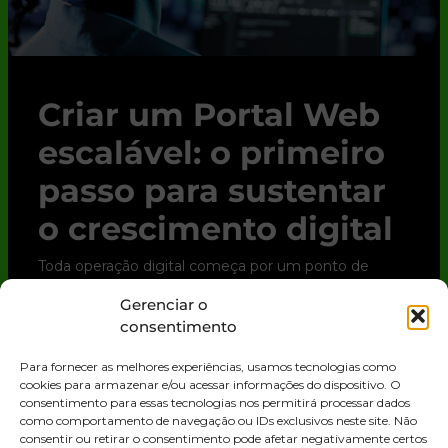
Criar um Portal Web
escalável: o primeiro
passo para sustentar
o crescimento digital
Toda operação digital começa por um ponto de
contato. Para clientes, parceiros e até para o time
Gerenciar o
interno, esse ponto quase sempre é o Portal Web.
consentimento
Trata-se de uma solução digital que
Para fornecer as melhores experiências, usamos tecnologias como
LEIA MAIS »
cookies para armazenar e/ou acessar informações do dispositivo. O
consentimento para essas tecnologias nos permitirá processar dados
como comportamento de navegação ou IDs exclusivos neste site. Não
consentir ou retirar o consentimento pode afetar negativamente certos