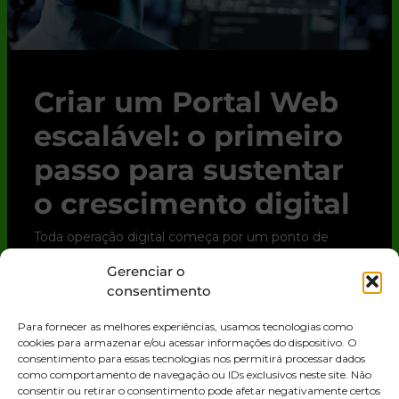
Criar um Portal Web
escalável: o primeiro
passo para sustentar
o crescimento digital
Toda operação digital começa por um ponto de
contato. Para clientes, parceiros e até para o time
Gerenciar o
interno, esse ponto quase sempre é o Portal Web.
consentimento
Trata-se de uma solução digital que
Para fornecer as melhores experiências, usamos tecnologias como
LEIA MAIS »
cookies para armazenar e/ou acessar informações do dispositivo. O
consentimento para essas tecnologias nos permitirá processar dados
como comportamento de navegação ou IDs exclusivos neste site. Não
consentir ou retirar o consentimento pode afetar negativamente certos