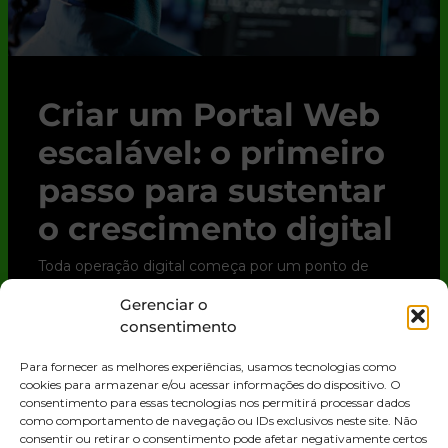
Criar um Portal Web
escalável: o primeiro
passo para sustentar
o crescimento digital
Toda operação digital começa por um ponto de
contato. Para clientes, parceiros e até para o time
Gerenciar o
interno, esse ponto quase sempre é o Portal Web.
consentimento
Trata-se de uma solução digital que
Para fornecer as melhores experiências, usamos tecnologias como
LEIA MAIS »
cookies para armazenar e/ou acessar informações do dispositivo. O
consentimento para essas tecnologias nos permitirá processar dados
como comportamento de navegação ou IDs exclusivos neste site. Não
consentir ou retirar o consentimento pode afetar negativamente certos