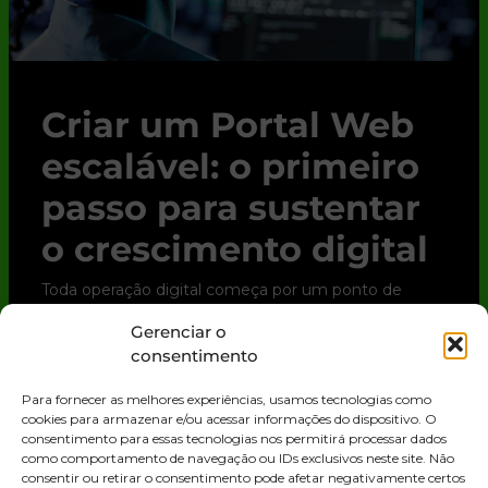
Criar um Portal Web
escalável: o primeiro
passo para sustentar
o crescimento digital
Toda operação digital começa por um ponto de
contato. Para clientes, parceiros e até para o time
Gerenciar o
interno, esse ponto quase sempre é o Portal Web.
consentimento
Trata-se de uma solução digital que
Para fornecer as melhores experiências, usamos tecnologias como
LEIA MAIS »
cookies para armazenar e/ou acessar informações do dispositivo. O
consentimento para essas tecnologias nos permitirá processar dados
como comportamento de navegação ou IDs exclusivos neste site. Não
consentir ou retirar o consentimento pode afetar negativamente certos