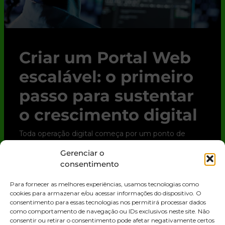
Criar um Portal Web
escalável: o primeiro
passo para sustentar
o crescimento digital
Toda operação digital começa por um ponto de
contato. Para clientes, parceiros e até para o time
Gerenciar o
interno, esse ponto quase sempre é o Portal Web.
consentimento
Trata-se de uma solução digital que
Para fornecer as melhores experiências, usamos tecnologias como
LEIA MAIS »
cookies para armazenar e/ou acessar informações do dispositivo. O
consentimento para essas tecnologias nos permitirá processar dados
como comportamento de navegação ou IDs exclusivos neste site. Não
consentir ou retirar o consentimento pode afetar negativamente certos