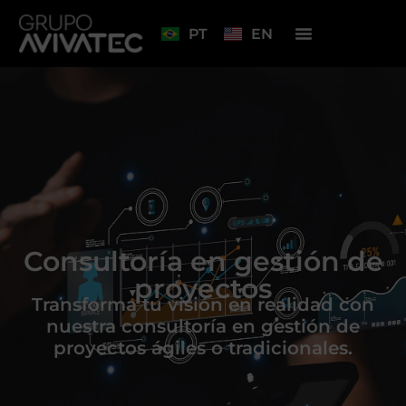
PT
EN
Consultoría en gestión de
proyectos
Transforma tu visión en realidad con
nuestra consultoría en gestión de
proyectos ágiles o tradicionales.