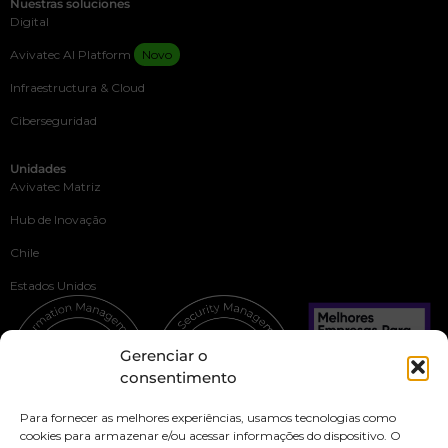
Nuestras soluciones
Digital
Avivatec AI Platform
Novo
Infraestructura & Cloud
Ciberseguridad
Unidades
Avivatec Matriz
Hub de Inovação
Chile
Estados Unidos
Gerenciar o
consentimento
Para fornecer as melhores experiências, usamos tecnologias como
cookies para armazenar e/ou acessar informações do dispositivo. O