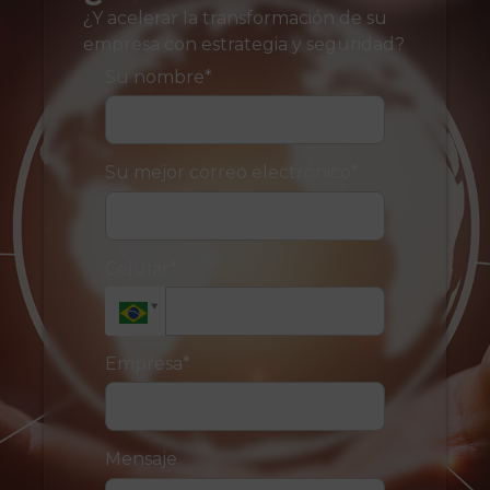
¿Y acelerar la transformación de su
empresa con estrategia y seguridad?
Su nombre*
Su mejor correo electrónico*
Celular*
Empresa*
Mensaje