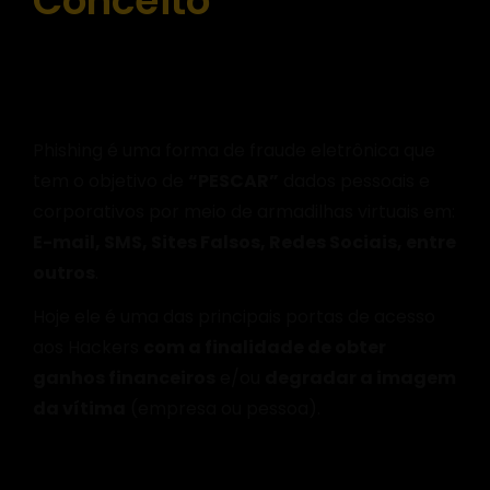
Conceito
O que é Phishing ?
Phishing é uma forma de fraude eletrônica que
tem o objetivo de
“PESCAR”
dados pessoais e
corporativos por meio de armadilhas virtuais em:
E-mail, SMS, Sites Falsos, Redes Sociais, entre
outros
.
Hoje ele é uma das principais portas de acesso
aos Hackers
com a finalidade de obter
ganhos financeiros
e/ou
degradar a imagem
da vítima
(empresa ou pessoa).