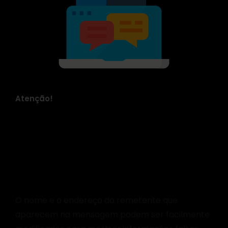
Atenção!
Desconfie de
Mensagens
Suspeitas
O nome e o endereço do remetente que
aparecem na mensagem podem ser facilmente