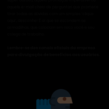
super barata, aquela promoção imperdível ou
aquele e-mail cheio de perguntas que promete
tirar todas as dúvidas com um simples ‘clique
aqui’, desconfie! É aí que se escondem as
armadilhas, que colocam em risco você e seu
colega de trabalho.
Lembre-se dos canais oficiais da empresa
para divulgação de benefícios aos usuários.